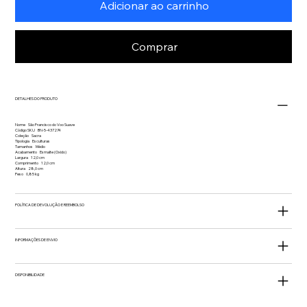
Adicionar ao carrinho
Comprar
DETALHES DO PRODUTO
Nome São Francisco do Voo Suave
Código SKU BN-5-437274
Coleção Sacra
Tipologia Esculturas
Tamanhos Médio
Acabamento Esmalte (Oxido)
Largura 12,0 cm
Comprimento 12,0 cm
Altura 28,0 cm
Peso 0,85 kg
POLÍTICA DE DEVOLUÇÃO E REEMBOLSO
INFORMAÇÕES DE ENVIO
DISPONIBILIDADE