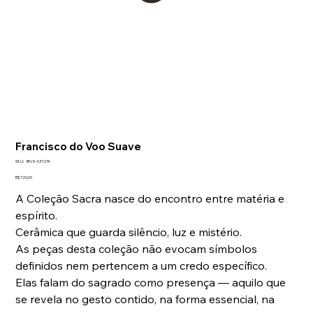
Francisco do Voo Suave
SKU
SKU:
BN-5-437274
BN-
5-
Preço
R$ 720,00
437274
A Coleção Sacra nasce do encontro entre matéria e
espírito.
Cerâmica que guarda silêncio, luz e mistério.
As peças desta coleção não evocam símbolos
definidos nem pertencem a um credo específico.
Elas falam do sagrado como presença — aquilo que
se revela no gesto contido, na forma essencial, na