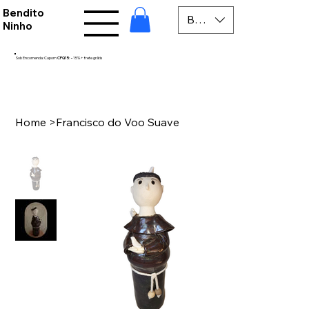
Bendito
BRL (R$)
Ninho
Sob Encomenda: Cupom
CPQ15
: −15% + frete grátis
Home
>
Francisco do Voo Suave