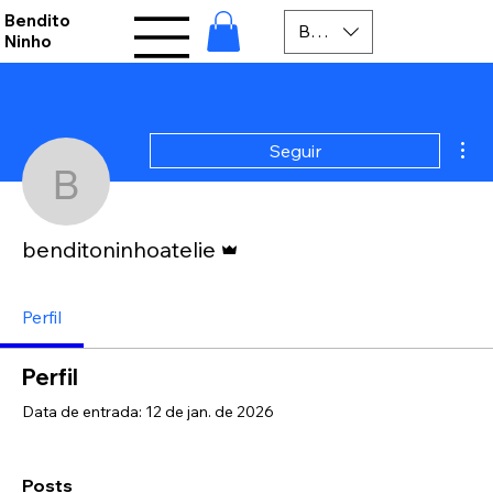
Bendito
BRL (R$)
Ninho
Mai
Seguir
benditoninhoatelie
Administrador
benditoninhoatelie
Perfil
Perfil
Data de entrada: 12 de jan. de 2026
Posts