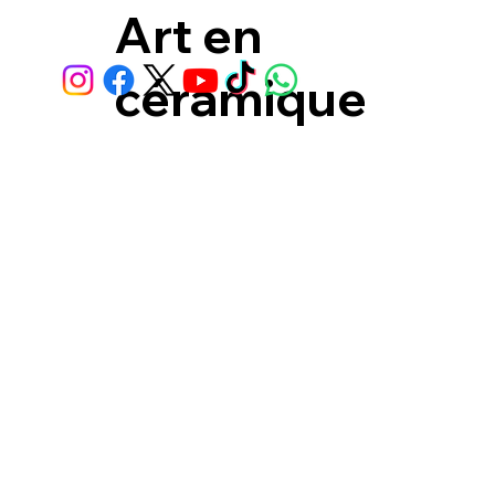
Art en
céramique