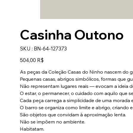
Casinha Outono
SKU
SKU :
BN-64-127373
BN-
64-
127373
Prix
504,00 R$
As peças da Coleção Casas do Ninho nascem do ge
Pequenas casas, abrigos simbólicos, formas que gu
Não representam lugares reais — evocam a ideia de
O estar, o permanecer, o cuidado com aquilo que s
Cada peça carrega a simplicidade de uma morada e
O barro se organiza como limite e abrigo, criand
São objetos que convidam à aproximação lenta.
Não se impõem no ambiente.
Habitatam.