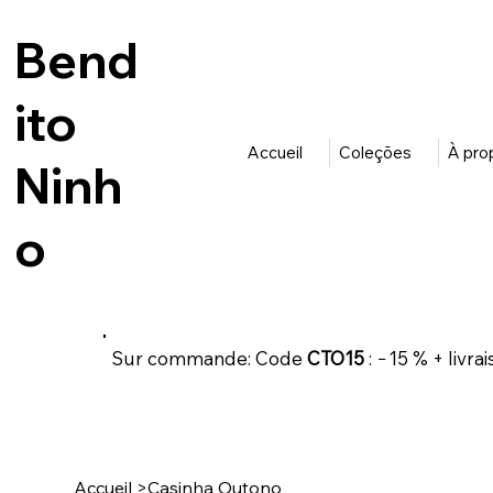
Bend
ito
Accueil
Coleções
À pro
Ninh
o
Sur commande: Code
CTO15
: −15 % + livr
Accueil
>
Casinha Outono