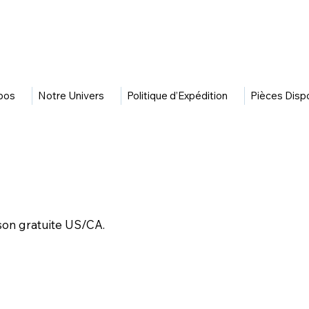
pos
Notre Univers
Politique d’Expédition
Pièces Disp
aison gratuite US/CA.