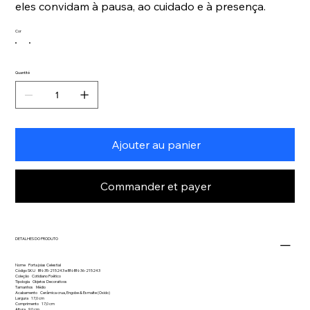
eles convidam à pausa, ao cuidado e à presença.
Cor
Quantité
Ajouter au panier
Commander et payer
DETALHES DO PRODUTO
Nome Porta joias Celestial
Código SKU BN-35-215243 e BN-BN-36-215243
Coleção Cotidiano Poético
Tipologia Objetos Decorativos
Tamanhos Médio
Acabamento Cerâmica crua, Engobe & Esmalte (Oxido)
Largura 17,0 cm
Comprimento 17,0 cm
Altura 9,0 cm