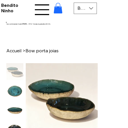
Bendito
BRL (R$)
Ninho
Sur commande: Code
CTO15
: −15 % + livraison gratuite US/CA.
Accueil
>
Bow porta joias