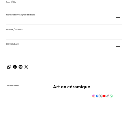
Peso 0,45 kg
POLÍTICA DE DEVOLUÇÃO E REEMBOLSO
INFORMAÇÕES DE ENVIO
DISPONIBILIDADE
Art en céramique
Bendito Ninho